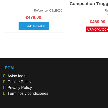
Competition Trug
(Not Brok
Reference: OS1EK00
Re
T
€479.00
€469.99
Add to basket
Out-of-Stoc
LEGAL
Aviso legal
Cookie Policy
Privacy Policy
Términos y condiciones