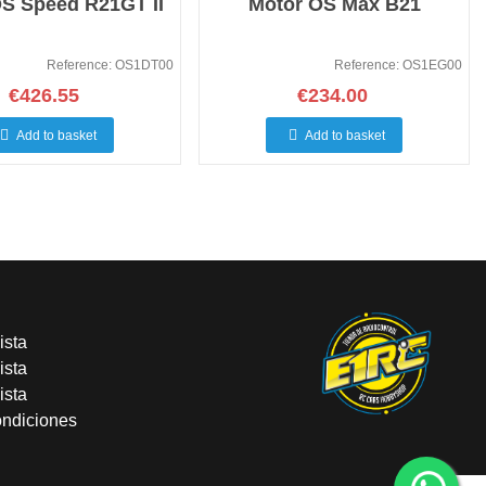
S Speed R21GT II
Motor OS Max B21
Reference: OS1DT00
Reference: OS1EG00
€426.55
€234.00
Add to basket
Add to basket
ista
ista
ista
ondiciones