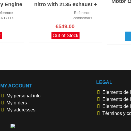
Motor O
gy Engine
nitro with 2135 exhaust +
e
5L free fuel
ference:
Reference:
KR1711X
combomars
€549.00
k
Out-of-Stock
LEGAL
MY ACCOUNT
Elemento de l
My personal info
Elemento de l
My orders
Elemento de l
My addresses
Términos y c