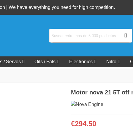
n | We have everything you need for high competition.
s / Servos
Oils / Fats
Electronics
Nitro
C
Motor nova 21 5T off 
€294.50