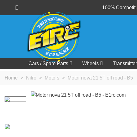
100% Competitio
Cars / Spare Parts
Wheels
Transmitter
Home
>
Nitro
>
Motors
>
Motor nova 21 5T off road - B5