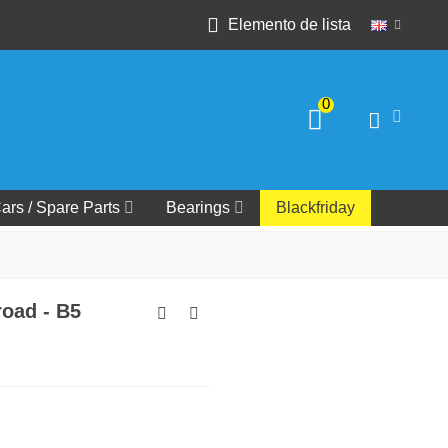
Elemento de lista
0
ars / Spare Parts
Bearings
Blackfriday
road - B5