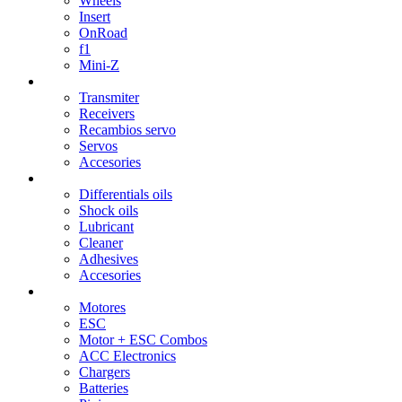
Wheels
Insert
OnRoad
f1
Mini-Z
Transmitters / Servos
Transmiter
Receivers
Recambios servo
Servos
Accesories
Oils / Fats
Differentials oils
Shock oils
Lubricant
Cleaner
Adhesives
Accesories
Electronics
Motores
ESC
Motor + ESC Combos
ACC Electronics
Chargers
Batteries