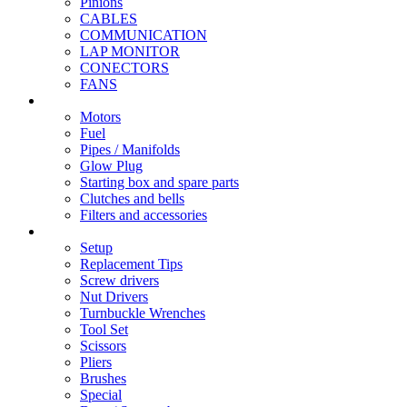
Pinions
CABLES
COMMUNICATION
LAP MONITOR
CONECTORS
FANS
Nitro
Motors
Fuel
Pipes / Manifolds
Glow Plug
Starting box and spare parts
Clutches and bells
Filters and accessories
Cars / Spare parts
Setup
Replacement Tips
Screw drivers
Nut Drivers
Turnbuckle Wrenches
Tool Set
Scissors
Pliers
Brushes
Special