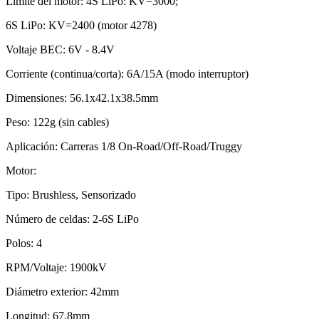
Límite del motor: 4S LiPo: KV=3000;
6S LiPo: KV=2400 (motor 4278)
Voltaje BEC: 6V - 8.4V
Corriente (continua/corta): 6A/15A (modo interruptor)
Dimensiones: 56.1x42.1x38.5mm
Peso: 122g (sin cables)
Aplicación: Carreras 1/8 On-Road/Off-Road/Truggy
Motor:
Tipo: Brushless, Sensorizado
Número de celdas: 2-6S LiPo
Polos: 4
RPM/Voltaje: 1900kV
Diámetro exterior: 42mm
Longitud: 67.8mm