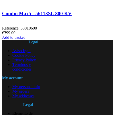
Combo Max5 - 56113SL 800 KV
Reference: 38010600
€399.00
Add to basket
Legal
Aviso legal
Cookie Policy
Privacy Policy
Términos y
condiciones
My account
My personal info
My orders
My addresses
Legal
Elemento de