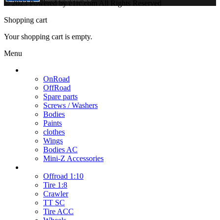
© 2023 Powered by e1rc.com All Rights Reserved
Shopping cart
Your shopping cart is empty.
Menu
Cars / Spare parts
OnRoad
OffRoad
Spare parts
Screws / Washers
Bodies
Paints
clothes
Wings
Bodies AC
Mini-Z Accessories
Wheels
Offroad 1:10
Tire 1:8
Crawler
TT SC
Tire ACC