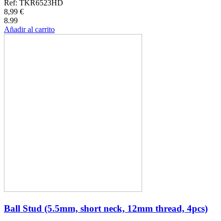
Ref: TKR6523HD
8,99 €
8.99
Añadir al carrito
Ball Stud (5.5mm, short neck, 12mm thread, 4pcs)