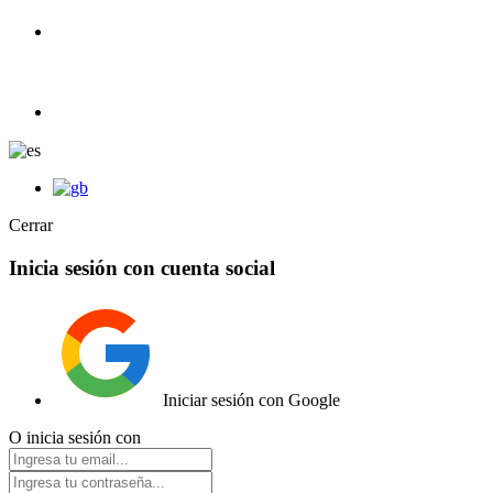
+34 633 605 607
ER1C |
Tienda de Coches RC y radiocontrol.
info@e1rc.com
Cerrar
Inicia sesión con cuenta social
Iniciar sesión con Google
O inicia sesión con