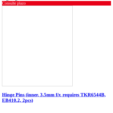
Consulte plazo
Hinge Pins (inner, 3.5mm f/r, requires TKR6544B,
EB410.2, 2pcs)