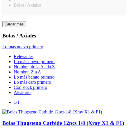
Bolas / Axiales
Cargar más
Clear
Precio
Bolas / Axiales
€
€
Fabricante
Lo más nuevo primero
Elite
6
Relevantes
Lo más nuevo primero
Disponible
Nombre, de la A a la Z
Nombre, Z a A
Disponible
6
Lo más barato primero
Lo más caro primero
View products
6
Con stock primero
Aleatorio
1/1
Bolas Thugsteno Carbide 12pcs 1/8 (Xray X1 & F1)