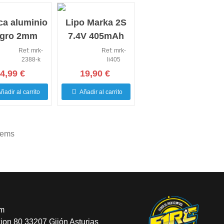
ca aluminio
Lipo Marka 2S
gro 2mm
7.4V 405mAh
rka (4u)
70C
Ref: mrk-
Ref: mrk-
2388-k
li405
4,99 €
19,90 €
ñadir al carrito
Añadir al carrito
items
om
cion 80 33207 Gijón Asturias