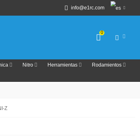
info@e1rc.com
0
nica
Nitro
Herramientas
Rodamientos
I-Z