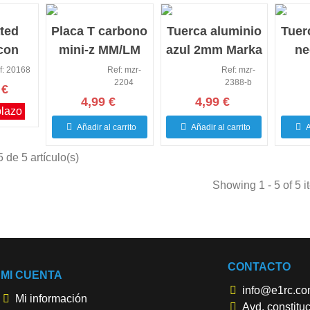
ted
Placa T carbono
Tuerca aluminio
Tuer
con
mini-z MM/LM
azul 2mm Marka
ne
ia y
0.5mm
Ma
f: 20168
Ref: mzr-
Ref: mzr-
2204
2388-b
cos
 €
4,99 €
4,99 €
Z
plazo
Añadir al carrito
Añadir al carrito
A
 de 5 artículo(s)
Showing 1 - 5 of 5 
CONTACTO
MI CUENTA
info@e1rc.c
Mi información
Avd. constitu