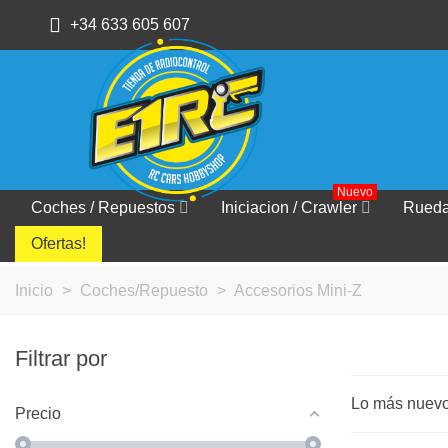
+34 633 605 607
Nuevo
Coches / Repuestos
Iniciacion / Crawler
Rued
Ofertas!
Inicio
>
Coches/Repuesto
>
Accesorios Mini-Z
Filtrar por
Lo más nuev
Precio