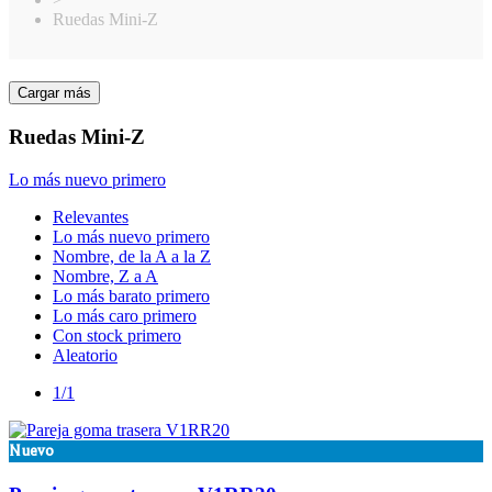
Ruedas Mini-Z
Cargar más
Clear
Precio
Ruedas Mini-Z
€
€
Fabricante
Lo más nuevo primero
Marka
7
Relevantes
Upgrade Rc
2
Lo más nuevo primero
Nombre, de la A a la Z
Disponible
Nombre, Z a A
Lo más barato primero
Disponible
0
Lo más caro primero
Con stock primero
View products
9
Aleatorio
1/1
Nuevo