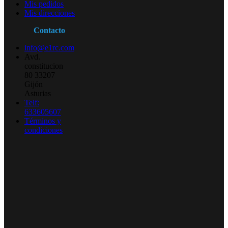
Mis pedidos
Mis direcciones
Contacto
info@e1rc.com
Avd.
constitucion
80 33207
Gijón
Asturias
Telf:
633605607
Términos y
condiciones