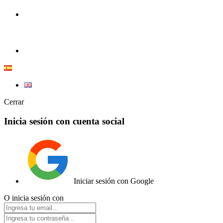
+34 633 605 607
ER1C |
Tienda de Coches RC y radiocontrol.
info@e1rc.com
Cerrar
Inicia sesión con cuenta social
Iniciar sesión con Google
O inicia sesión con