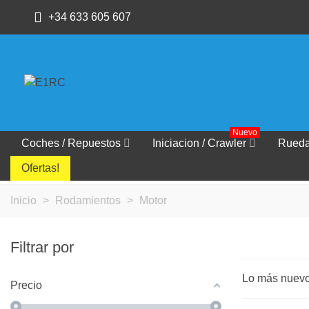
+34 633 605 607
Nuevo
Coches / Repuestos
Iniciacion / Crawler
Rued
Ofertas!
Inicio
>
Rodamientos
>
Motor
Filtrar por
Lo más nuev
Precio