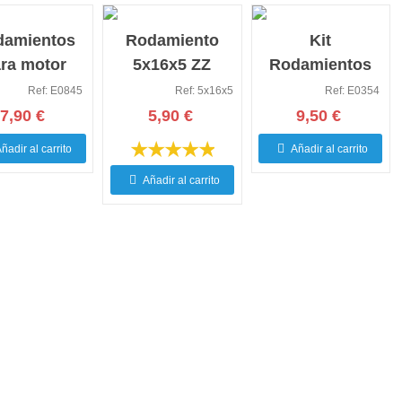
damientos
Rodamiento
Kit
ra motor
5x16x5 ZZ
Rodamientos
XeRun
ceramico de
Ceramicos
Ref: E0845
Ref: 5x16x5
Ref: E0354
4/4268 SD
motor para Hw
Motor Electrico
7,90 €
5,90 €
9,50 €
2 (2ud)
1/8 xerun
540
ñadir al carrito
Añadir al carrito
Añadir al carrito