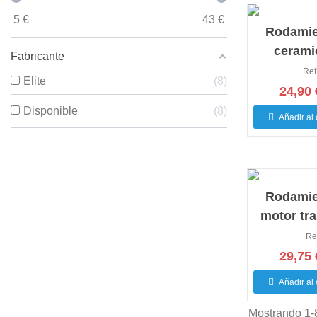
5
€
43
€
Rodamie
cerami
Fabricante
trasero
Ref
Elite
8
motor 14x
24,90 
Disponible
8
Añadir al 
Rodamie
motor tr
cerami
Re
29,75 
Añadir al 
Mostrando 1-8