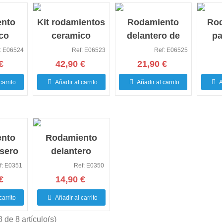
nto
Kit rodamientos
Rodamiento
Ro
co
ceramico
delantero de
pa
 de
delantero y
motor 7x19x6
: E06524
Ref: E06523
Ref: E06525
25.4x6
trasero motor
427
€
42,90 €
21,90 €
G
carrito
Añadir al carrito
Añadir al carrito
A
nto
Rodamiento
asero
delantero
co
ceramico
f: E0351
Ref: E0350
€
14,90 €
carrito
Añadir al carrito
 de 8 artículo(s)