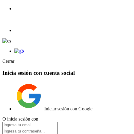
+34 633 605 607
ER1C |
Tienda de Coches RC y radiocontrol.
info@e1rc.com
Cerrar
Inicia sesión con cuenta social
Iniciar sesión con Google
O inicia sesión con