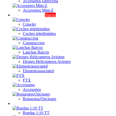
Accesorios carroceria
Accesorios Mini-Z
Iniciacion / Crawler
Nuevo
Crawler
Coches teledirigidos
Construccion
Lanchas Barcos
Drones Helicopteros Aviones
Element/associated
FTX
Accesorios
Repuestos/Opciones
Ruedas
Ruedas 1:10 TT