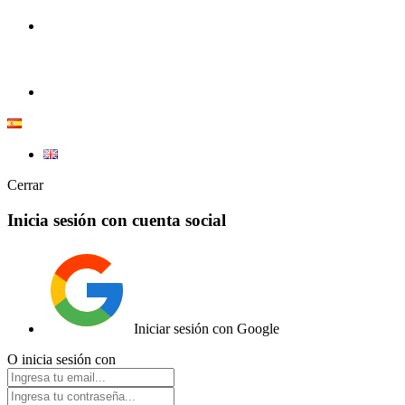
+34 633 605 607
ER1C |
Tienda de Coches RC y radiocontrol.
info@e1rc.com
Cerrar
Inicia sesión con cuenta social
Iniciar sesión con Google
O inicia sesión con