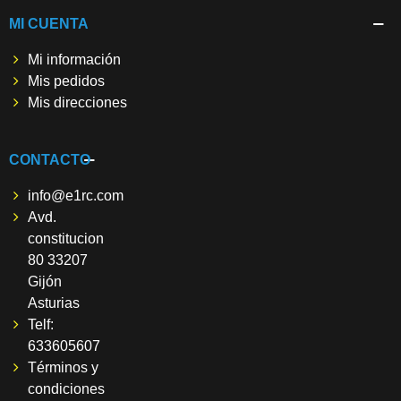
MI CUENTA
Mi información
Mis pedidos
Mis direcciones
CONTACTO
info@e1rc.com
Avd.
constitucion
80 33207
Gijón
Asturias
Telf:
633605607
Términos y
condiciones