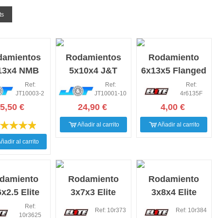
ts
damientos
Rodamientos
Rodamiento
13x4 NMB
5x10x4 J&T
6x13x5 Flanged
&T (2ud)
(10ud)
Elite Evolution
Ref:
Ref:
Ref:
JT10003-2
JT10001-10
4r6135F
(4ud)
5,50 €
24,90 €
4,00 €
Añadir al carrito
Añadir al carrito
ñadir al carrito
damiento
Rodamiento
Rodamiento
x2.5 Elite
3x7x3 Elite
3x8x4 Elite
lution (10
Evolution (10
Evolution (10
Ref:
Ref: 10r373
Ref: 10r384
10r3625