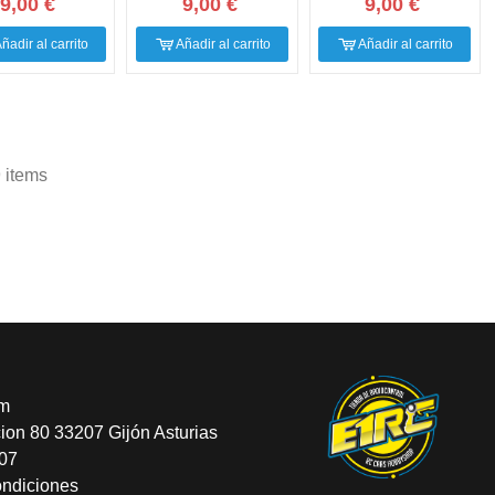
9,00 €
9,00 €
9,00 €
ñadir al carrito
Añadir al carrito
Añadir al carrito
 items
om
cion 80 33207 Gijón Asturias
607
ondiciones