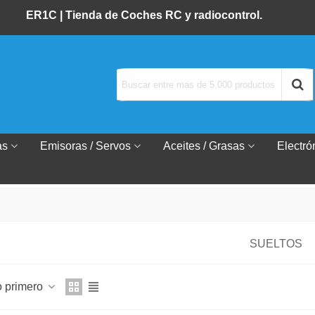
ER1C |
Tienda de Coches RC y radiocontrol.
as
Emisoras / Servos
Aceites / Grasas
Electró
SUELTOS
o primero