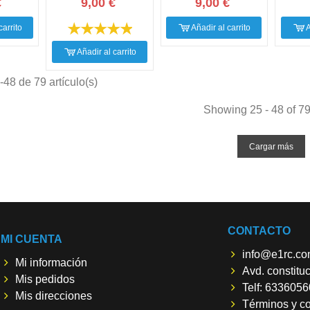
€
9,00 €
9,00 €
carrito
Añadir al carrito
A
Añadir al carrito
48 de 79 artículo(s)
Showing 25 - 48 of 79
Cargar más
CONTACTO
MI CUENTA
info@e1rc.c
Mi información
Avd. constitu
Mis pedidos
Telf: 633605
Mis direcciones
Términos y c