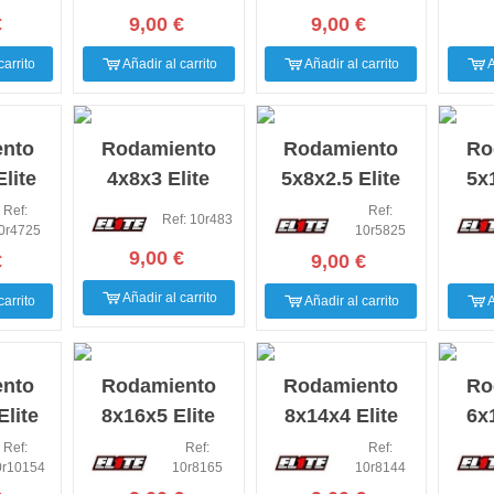
)
(10ud)
(10ud)
U
€
9,00 €
9,00 €
carrito
Añadir al carrito
Añadir al carrito
A
nto
Rodamiento
Rodamiento
Ro
lite
4x8x3 Elite
5x8x2.5 Elite
5x
n (10
Evolution (10
Evolution (10
Evo
Ref:
Ref:
Ref: 10r483
0r4725
10r5825
es)
Unidades)
Unidades)
U
9,00 €
€
9,00 €
Añadir al carrito
carrito
Añadir al carrito
A
nto
Rodamiento
Rodamiento
Ro
Elite
8x16x5 Elite
8x14x4 Elite
6x
n (10
Evolution (10
Evolution (10
Evo
Ref:
Ref:
Ref:
0r10154
10r8165
10r8144
es)
Unidades)
Unidades)
U