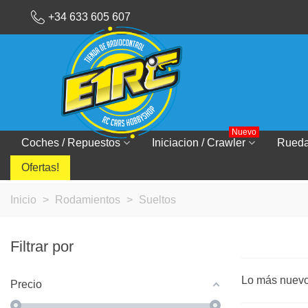
+34 633 605 607
Nuevo
Coches / Repuestos
Iniciacion / Crawler
Rued
Ofertas!
Inicio
>
Rodamientos
>
Sueltos
Filtrar por
Lo más nuev
Precio