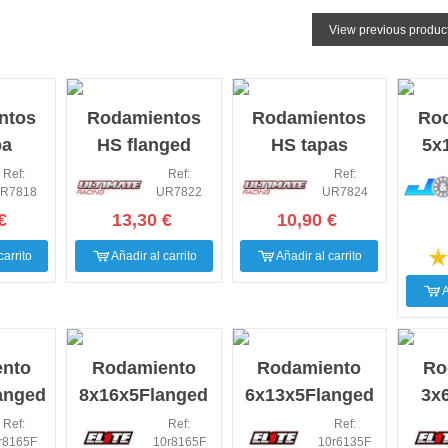
View previous produc
ntos
Rodamientos
Rodamientos
Ro
pa
HS flanged
HS tapas
5x
5x10x4
tapas metalicas
metalicas
J
Ref:
Ref:
Ref:
R7818
UR7822
UR7824
)
5x8x2.5(10)
5x8x2.5 (10u)
€
13,30 €
10,90 €
carrito
Añadir al carrito
Añadir al carrito
A
nto
Rodamiento
Rodamiento
Ro
anged
8x16x5Flanged
6x13x5Flanged
3x6
ution
Elite Evolution
Elite Evolution
Evo
Ref:
Ref:
Ref:
r8165F
10r8165F
10r6135F