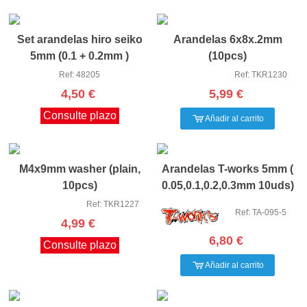
Set arandelas hiro seiko
Arandelas 6x8x.2mm
5mm (0.1 + 0.2mm )
(10pcs)
Ref: 48205
Ref: TKR1230
4,50 €
5,99 €
Consulte plazo
Añadir al carrito
M4x9mm washer (plain,
Arandelas T-works 5mm (
10pcs)
0.05,0.1,0.2,0.3mm 10uds)
Ref: TKR1227
Ref: TA-095-5
4,99 €
6,80 €
Consulte plazo
Añadir al carrito