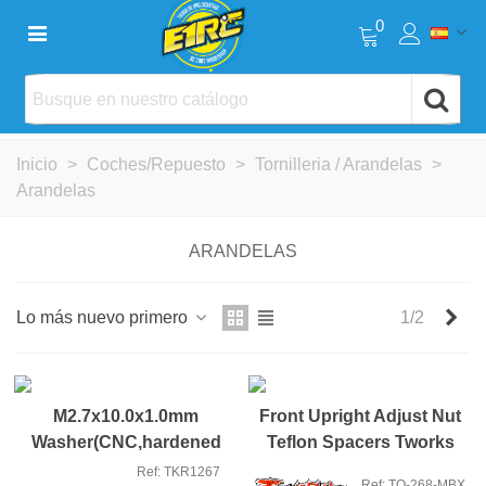
0
Inicio
>
Coches/Repuesto
>
Tornilleria / Arandelas
>
Arandelas
ARANDELAS
Sig
Lo más nuevo primero
1/2
Nuevo
Nuevo
M2.7x10.0x1.0mm
Front Upright Adjust Nut
Washer(CNC,hardened
Teflon Spacers Tworks
steel,black 4u
Ref: TKR1267
Ref: TO-268-MBX