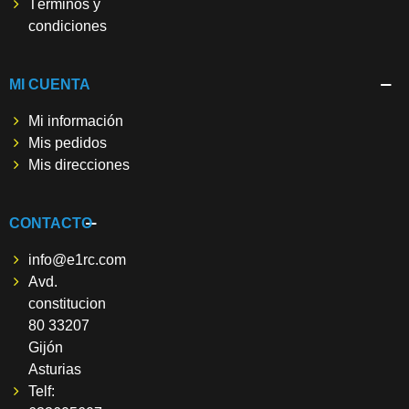
Términos y
condiciones
MI CUENTA
Mi información
Mis pedidos
Mis direcciones
CONTACTO
info@e1rc.com
Avd.
constitucion
80 33207
Gijón
Asturias
Telf: