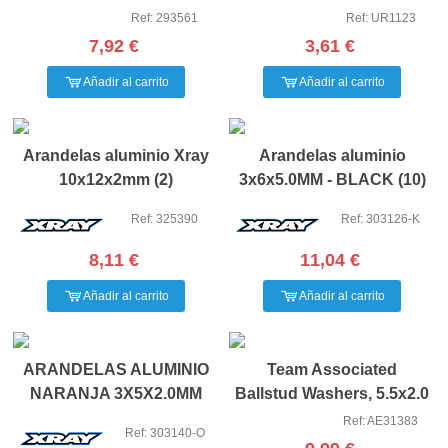
HUDY (2)
(5X0.10/5X0.20/5X0.30)
Ref: 293561
Ref: UR1123
7,92 €
3,61 €
Añadir al carrito
Añadir al carrito
Arandelas aluminio Xray
Arandelas aluminio
10x12x2mm (2)
3x6x5.0MM - BLACK (10)
Ref: 325390
Ref: 303126-K
8,11 €
11,04 €
Añadir al carrito
Añadir al carrito
ARANDELAS ALUMINIO
Team Associated
NARANJA 3X5X2.0MM
Ballstud Washers, 5.5x2.0
(10)
mm, blue aluminum
Ref: AE31383
Ref: 303140-O