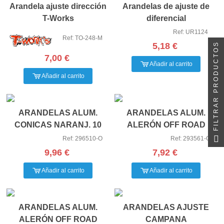
Arandela ajuste dirección
Arandelas de ajuste de
T-Works
diferencial
(16X13X0,1/0,2) (20
Ref: UR1124
Ref: TO-248-M
unidades)
FILTRAR PRODUCTOS
5,18 €
7,00 €
Añadir al carrito
Añadir al carrito
ARANDELAS ALUM.
ARANDELAS ALUM.
CONICAS NARANJ. 10
ALERÓN OFF ROAD
NARANJAS
Ref: 296510-O
Ref: 293561-O
9,96 €
7,92 €
Añadir al carrito
Añadir al carrito
ARANDELAS ALUM.
ARANDELAS AJUSTE
ALERÓN OFF ROAD
CAMPANA