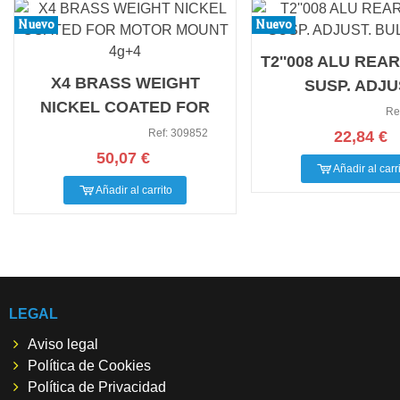
Nuevo
Nuevo
T2''008 ALU REA
X4 BRASS WEIGHT
SUSP. ADJU
NICKEL COATED FOR
BULKHEAD
Re
MOTOR MOUNT 4g+4
Ref: 309852
22,84 €
50,07 €
Añadir al carr
Añadir al carrito
LEGAL
Aviso legal
Política de Cookies
Política de Privacidad