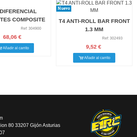
Nuevo
 DIFERENCIAL
ITES COMPOSITE
T4 ANTI-ROLL BAR FRONT
Ref: 304900
1.3 MM
68,06 €
Ref: 302493
9,52 €
Añadir al carrito
Añadir al carrito
om
cion 80 33207 Gijón Asturias
607