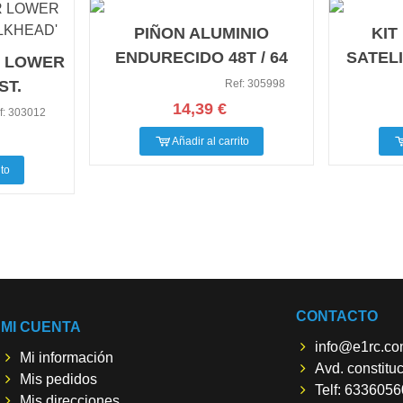
PIÑON ALUMINIO
KIT
ENDURECIDO 48T / 64
SATEL
R LOWER
ST.
Ref: 305998
14,39 €
'
f: 303012
Añadir al carrito
ito
CONTACTO
MI CUENTA
info@e1rc.c
Mi información
Avd. constitu
Mis pedidos
Telf: 633605
Mis direcciones