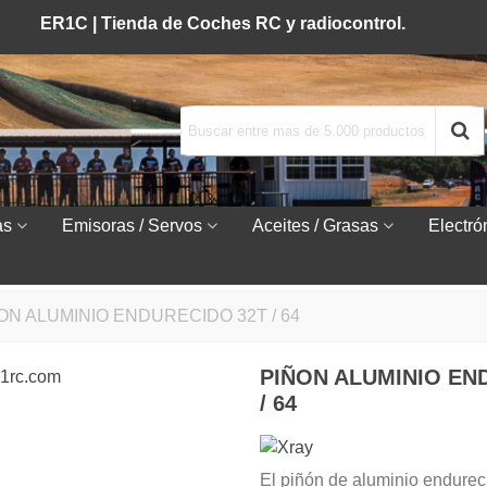
ER1C |
Tienda de Coches RC y radiocontrol.
as
Emisoras / Servos
Aceites / Grasas
Electró
ON ALUMINIO ENDURECIDO 32T / 64
PIÑON ALUMINIO EN
/ 64
El piñón de aluminio endurec