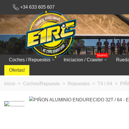
+34 633 605 607
Nuevo
Coches / Repuestos
Iniciacion / Crawler
Rued
Ofertas!
Inicio
>
Coches/Repuesto
>
Repuestos
>
T4 / X4
>
PIÑ