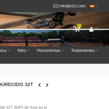
info@e1rc.com
0
nica
Nitro
Herramientas
Rodamientos
DURECIDO 32T
ido 32T (64P) de Xray es el