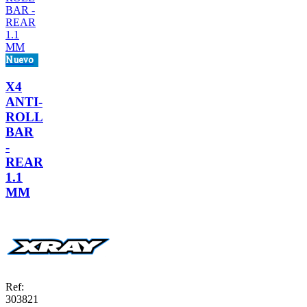
Nuevo
X4
ANTI-
ROLL
BAR
-
REAR
1.1
MM
Ref:
303821