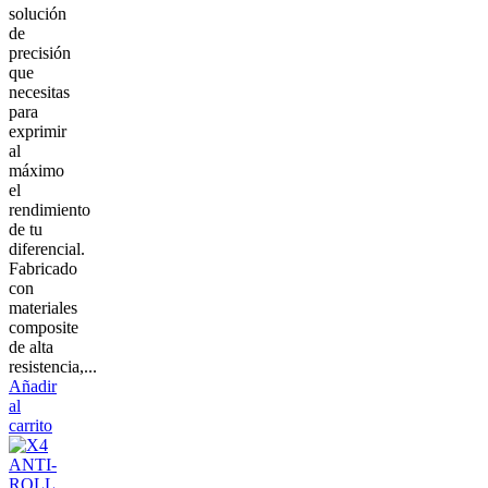
solución
de
precisión
que
necesitas
para
exprimir
al
máximo
el
rendimiento
de tu
diferencial.
Fabricado
con
materiales
composite
de alta
resistencia,...
Añadir
al
carrito