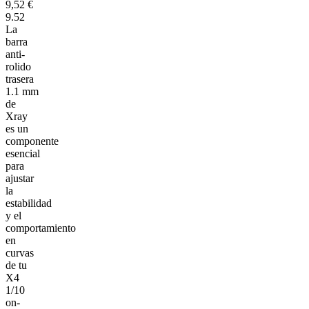
9,52 €
9.52
La
barra
anti-
rolido
trasera
1.1 mm
de
Xray
es un
componente
esencial
para
ajustar
la
estabilidad
y el
comportamiento
en
curvas
de tu
X4
1/10
on-