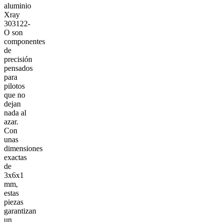
aluminio
Xray
303122-
O son
componentes
de
precisión
pensados
para
pilotos
que no
dejan
nada al
azar.
Con
unas
dimensiones
exactas
de
3x6x1
mm,
estas
piezas
garantizan
un