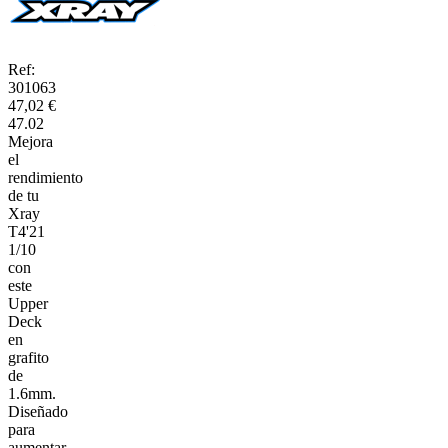
Ref:
301063
47,02 €
47.02
Mejora
el
rendimiento
de tu
Xray
T4'21
1/10
con
este
Upper
Deck
en
grafito
de
1.6mm.
Diseñado
para
aumentar