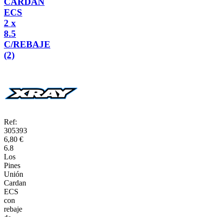
CARDAN
ECS
2 x
8.5
C/REBAJE
(2)
Ref:
305393
6,80 €
6.8
Los
Pines
Unión
Cardan
ECS
con
rebaje