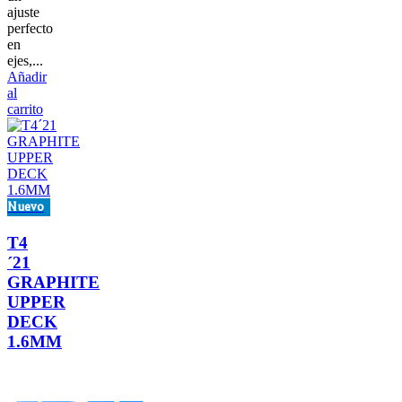
ajuste
perfecto
en
ejes,...
Añadir
al
carrito
Nuevo
T4
´21
GRAPHITE
UPPER
DECK
1.6MM