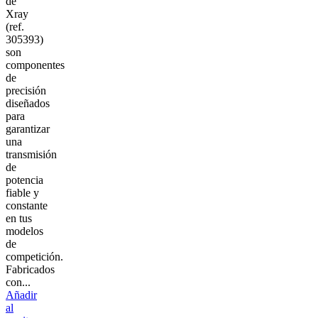
de
Xray
(ref.
305393)
son
componentes
de
precisión
diseñados
para
garantizar
una
transmisión
de
potencia
fiable y
constante
en tus
modelos
de
competición.
Fabricados
con...
Añadir
al