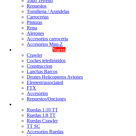
Todo Terreno
Repuestos
Tornilleria / Arandelas
Carrocerias
Pinturas
Ropa
Alerones
Accesorios carroceria
Accesorios Mini-Z
Iniciacion / Crawler
Nuevo
Crawler
Coches teledirigidos
Construccion
Lanchas Barcos
Drones Helicopteros Aviones
Element/associated
FTX
Accesorios
Repuestos/Opciones
Ruedas
Ruedas 1:10 TT
Ruedas 1:8 TT
Ruedas Crawler
TT SC
Accesorios Ruedas